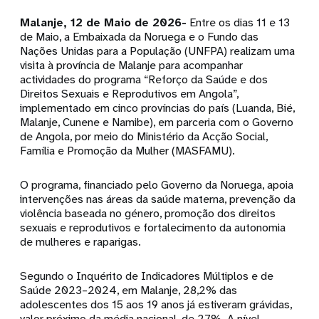
Malanje, 12 de Maio de 2026
-
Entre os dias 11 e 13
de Maio, a Embaixada da Noruega e o Fundo das
Nações Unidas para a População (UNFPA) realizam uma
visita à província de Malanje para acompanhar
actividades do programa “Reforço da Saúde e dos
Direitos Sexuais e Reprodutivos em Angola”,
implementado em cinco províncias do país (Luanda, Bié,
Malanje, Cunene e Namibe), em parceria com o Governo
de Angola, por meio do Ministério da Acção Social,
Família e Promoção da Mulher (MASFAMU).
O programa, financiado pelo Governo da Noruega, apoia
intervenções nas áreas da saúde materna, prevenção da
violência baseada no género, promoção dos direitos
sexuais e reprodutivos e fortalecimento da autonomia
de mulheres e raparigas.
Segundo o Inquérito de Indicadores Múltiplos e de
Saúde 2023–2024, em Malanje, 28,2% das
adolescentes dos 15 aos 19 anos já estiveram grávidas,
valor próximo da média nacional, de 27%. A nível