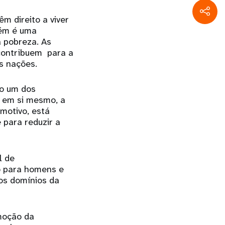
m direito a viver
bém é uma
 pobreza. As
 contribuem para a
s nações.
mo um dos
o em si mesmo, a
motivo, está
 para reduzir a
l de
o para homens e
 os domínios da
moção da