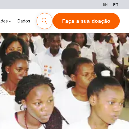
EN
PT
Faça a sua doação
ades
Dados