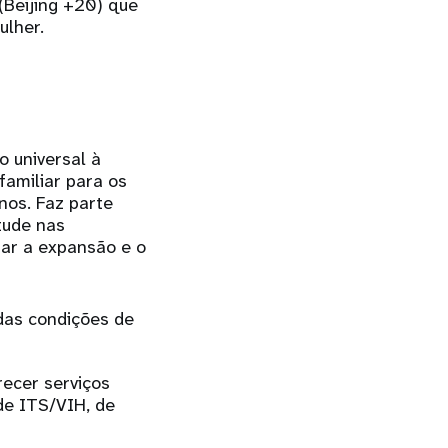
(Beijing +20) que
ulher.
 universal à
familiar para os
nos. Faz parte
tude nas
iar a expansão e o
das condições de
recer serviços
de ITS/VIH, de