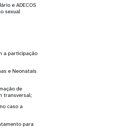
ndário e ADECOS
o sexual
 a participação
nas e Neonatais
rmação de
 transversal;
no caso a
ratamento para