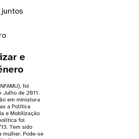
 juntos
ro
izar e
énero
NFAMU), foi
m Julho de 2011.
são em miniatura
as a Política
ia e Mobilização
lítica foi
/13. Tem sido
 mulher. Pode-se