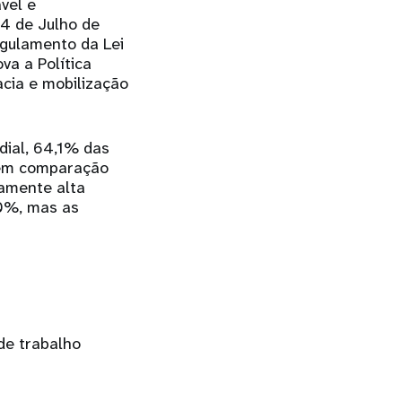
vel e
14 de Julho de
egulamento da Lei
va a Política
cia e mobilização
dial, 64,1% das
 em comparação
amente alta
50%, mas as
de trabalho