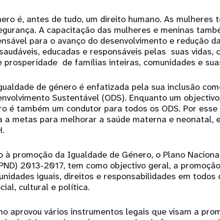
ero é, antes de tudo, um direito humano. As mulheres tê
egurança. A capacitação das mulheres e meninas tam
ensável para o avanço do desenvolvimento e redução da
saudáveis, educadas e responsáveis pelas suas vidas,
e prosperidade de famílias inteiras, comunidades e sua
igualdade de género é enfatizada pela sua inclusão co
envolvimento Sustentável (ODS). Enquanto um objectiv
ro é também um condutor para todos os ODS. Por esse 
a a metas para melhorar a saúde materna e neonatal, e
H.
to à promoção da Igualdade de Género, o Plano Naciona
PND) 2013-2017, tem como objectivo geral, a promoçã
nidades iguais, direitos e responsabilidades em todos
ial, cultural e política.
o aprovou vários instrumentos legais que visam a pro