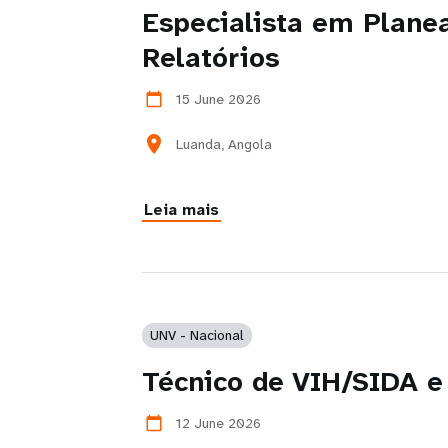
Especialista em Plan
Relatórios
15 June 2026
calendar_today
location_on
Luanda, Angola
Leia mais
UNV - Nacional
Técnico de VIH/SIDA e
12 June 2026
calendar_today