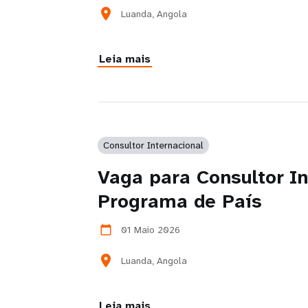
location_on
Luanda, Angola
Leia mais
Consultor Internacional
Vaga para Consultor In
Programa de País
01 Maio 2026
calendar_today
location_on
Luanda, Angola
Leia mais