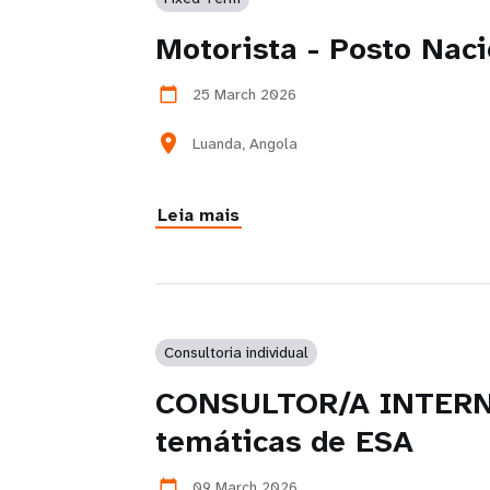
Motorista - Posto Naci
25 March 2026
calendar_today
location_on
Luanda, Angola
Leia mais
Consultoria individual
CONSULTOR/A INTERNAC
temáticas de ESA
09 March 2026
calendar_today