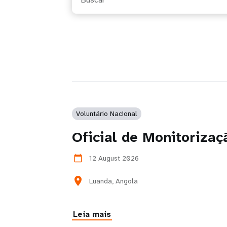
Voluntário Nacional
Oficial de Monitoriza
12 August 2026
calendar_today
location_on
Luanda, Angola
Leia mais