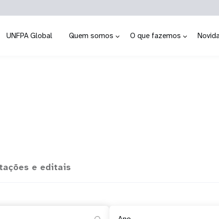
UNFPA Global
Quem somos
O que fazemos
Novid
itações e editais
Ano