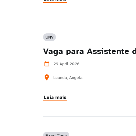
UNV
Vaga para Assistente 
29 April 2026
calendar_today
location_on
Luanda, Angola
Leia mais
Fixed Term