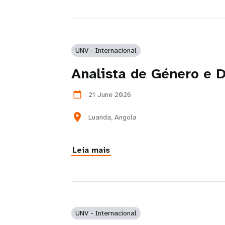
UNV - Internacional
Analista de Género e 
21 June 2026
calendar_today
location_on
Luanda, Angola
Leia mais
UNV - Internacional