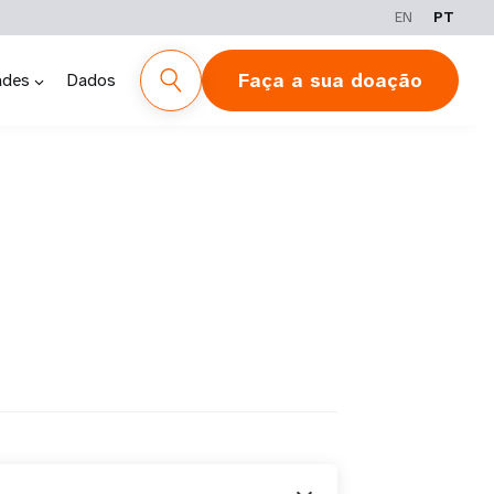
EN
PT
Faça a sua doação
ades
Dados