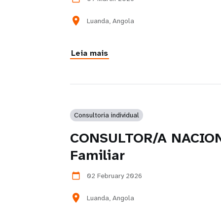
location_on
Luanda, Angola
Leia mais
Consultoria individual
CONSULTOR/A NACIONAL
Familiar
02 February 2026
calendar_today
location_on
Luanda, Angola