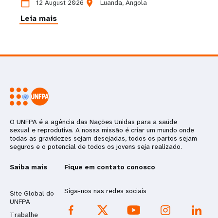
calendar_today
location_on
12 August 2026
Luanda, Angola
Leia mais
O UNFPA é a agência das Nações Unidas para a saúde
sexual e reprodutiva. A nossa missão é criar um mundo onde
todas as gravidezes sejam desejadas, todos os partos sejam
seguros e o potencial de todos os jovens seja realizado.
Saiba mais
Fique em contato conosco
Siga-nos nas redes sociais
Site Global do
UNFPA
Trabalhe